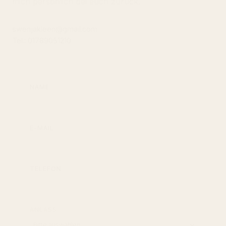
swenjakleen@gmail.com
Tel.: 01789051210
NAME
E-MAIL
TELEFON
ANLASS